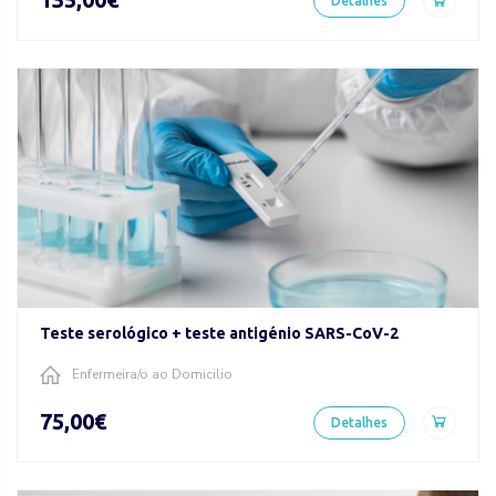
Detalhes
Teste serológico + teste antigénio SARS-CoV-2
Enfermeira/o ao Domicilio
75,00€
Detalhes