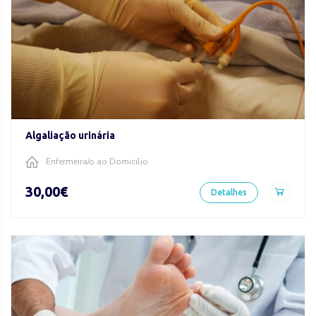
Algaliação urinária
Enfermeira/o ao Domicilio
30,00€
Detalhes