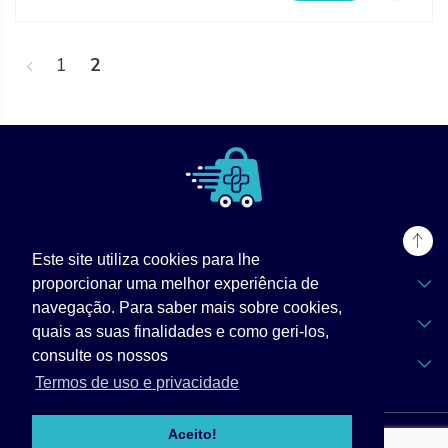
<
1
2
Este site utiliza cookies para lhe
TPZ Labs
proporcionar uma melhor experiência de
navegação. Para saber mais sobre cookies,
Informações
quais as suas finalidades e como geri-los,
consulte os nossos
Apoio ao Cliente
Termos de uso e privacidade
Aceito!
© 2026 TPZLabs - Trapezio do Sucesso |
Todos os direitos