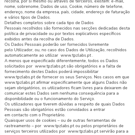
recolha, por si mesmo ou através de terceiros, existem: e-mail,
nome, sobrenome, Dados de uso, Cookie, número de telefone,
endereço, nome da empresa, país, cidade, endereço de faturação
e vários tipos de Dados.
Detalhes completos sobre cada tipo de Dados
Pessoais recolhidos são fornecidos nas secções dedicadas desta
política de privacidade ou por textos explicativos específicos
exibidos antes da recolha de Dados.
Os Dados Pessoais poderão ser fornecidos livremente
pelo Utilizador, ou, no caso dos Dados de Utilização, recolhidos
automaticamente ao utilizar www.tpzlabs.pt .
A menos que especificado diferentemente, todos os Dados
solicitados por www.tpzlabs.pt são obrigatórios e a falta de
fornecimento destes Dados poderá impossibilitar
www.tpzlabs.pt de fornecer os seus Serviços. Nos casos em que
www.tpzlabs.pt afirmar especificamente que alguns Dados não
sejam obrigatórios, os utilizadores ficam livres para deixarem de
comunicar estes Dados sem nenhuma consequência para a
disponibilidade ou o funcionamento do Serviço.
Os utilizadores que tiverem dúvidas a respeito de quais Dados
Pessoais são obrigatórios estão convidados a entrar
em contacto com o Proprietário.
Quaisquer usos de cookies – ou de outras ferramentas de
rastreamento – por www.tpzlabs.pt ou pelos proprietários de
serviços terceiros utilizados por www.tpzlabs.pt servirão para a