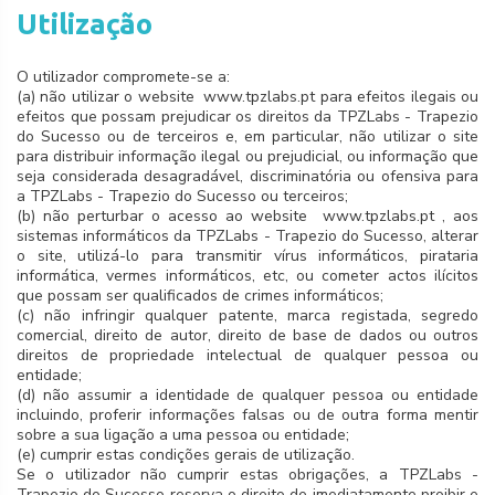
Utilização
O utilizador compromete-se a:
(a) não utilizar o website www.tpzlabs.pt para efeitos ilegais ou
efeitos que possam prejudicar os direitos da TPZLabs - Trapezio
do Sucesso ou de terceiros e, em particular, não utilizar o site
para distribuir informação ilegal ou prejudicial, ou informação que
seja considerada desagradável, discriminatória ou ofensiva para
a TPZLabs - Trapezio do Sucesso ou terceiros;
(b) não perturbar o acesso ao website www.tpzlabs.pt , aos
sistemas informáticos da TPZLabs - Trapezio do Sucesso, alterar
o site, utilizá-lo para transmitir vírus informáticos, pirataria
informática, vermes informáticos, etc, ou cometer actos ilícitos
que possam ser qualificados de crimes informáticos;
(c) não infringir qualquer patente, marca registada, segredo
comercial, direito de autor, direito de base de dados ou outros
direitos de propriedade intelectual de qualquer pessoa ou
entidade;
(d) não assumir a identidade de qualquer pessoa ou entidade
incluindo, proferir informações falsas ou de outra forma mentir
sobre a sua ligação a uma pessoa ou entidade;
(e) cumprir estas condições gerais de utilização.
Se o utilizador não cumprir estas obrigações, a TPZLabs -
Trapezio do Sucesso reserva o direito de imediatamente proibir e