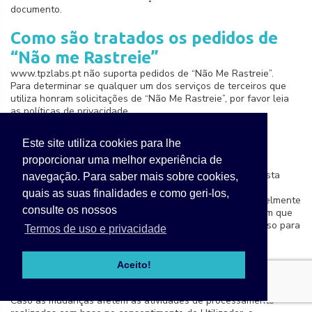
documento.
Como são tratados os pedidos de
“Não me Rastreie”
www.tpzlabs.pt não suporta pedidos de “Não Me Rastreie”.
Para determinar se qualquer um dos serviços de terceiros que
utiliza honram solicitações de “Não Me Rastreie”, por favor leia
as políticas de privacidade.
Mudanças nesta política de
Este site utiliza cookies para lhe
privacidade
proporcionar uma melhor experiência de
O Proprietário reserva-se o direito de fazer alterações nesta
navegação. Para saber mais sobre cookies,
política de privacidade a qualquer momento, mediante
quais as suas finalidades e como geri-los,
comunicação aos seus utilizadores nesta página e possivelmente
consulte os nossos
dentro deste Serviço www.tpzlabs.pt e/ou – na medida em que
for viável tecnicamente e juridicamente – enviando um aviso para
Termos de uso e privacidade
os utilizadores através de quaisquer informações
de contacto disponíveis para o Proprietário. É altamente
recomendável que esta página seja consultada várias vezes em
Aceito!
relação à última modificação descrita na parte inferior.
Caso as mudanças afetem as atividades de processamento