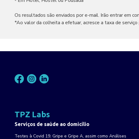
- Em Hotel, Hostel ou Pousada
Os resultados são enviados por e-mail. Irão entrar em co
*Ao valor da colheita a efetuar, acresce a taxa de serviço
TPZ Labs
Serviços de saúde ao domicílio
Testes à Covid 19, Gripe e Gripe A, assim como Análises