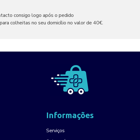
ntacto consigo logo após o pedido
 para colheitas no seu domicílio no valor de 40€.
Informações
Serviços