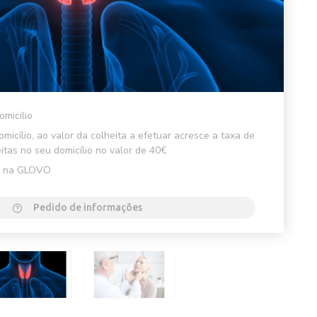
omicilio
micílio, ao valor da colheita a efetuar acresce a taxa de
itas no seu domicílio no valor de 40€
el na GLOVO
Pedido de informações