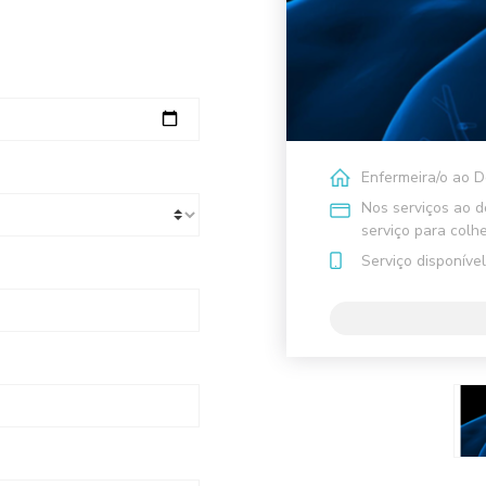
Enfermeira/o ao D
Nos serviços ao do
serviço para colhe
Serviço disponív