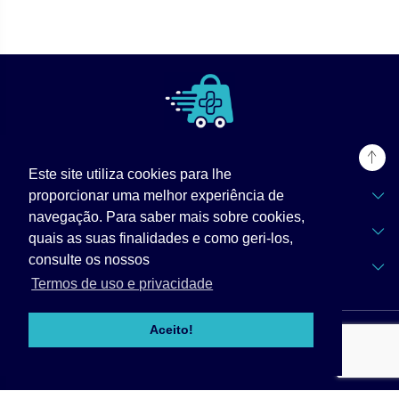
Este site utiliza cookies para lhe
TPZ Labs
proporcionar uma melhor experiência de
navegação. Para saber mais sobre cookies,
Informações
quais as suas finalidades e como geri-los,
consulte os nossos
Apoio ao Cliente
Termos de uso e privacidade
Aceito!
© 2026 TPZLabs - Trapezio do Sucesso |
Todos os direitos
reservados