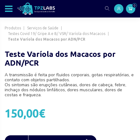
0
Produtos
Serviços de Saúde
Testes Covid 19/ Gripe A e B/ VSR/ Varíola dos Macacos
Teste Varíola dos Macacos por ADN/PCR
Teste Varíola dos Macacos por
ADN/PCR
A transmissão é feita por fluidos corporais, gotas respiratórias, e
contato com objetos partilhados.
Os sintomas são erupções cutâneas, dores de cabeça, febre,
inchaço dos nódulos linfáticos, dores musculares, dores de
costas e fraqueza.
150,00€